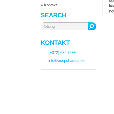
su
Kontakt
ka
nõ
SEARCH
Otsi:
KONTAKT
(+372) 682 7699
info@acepuhastus.ee