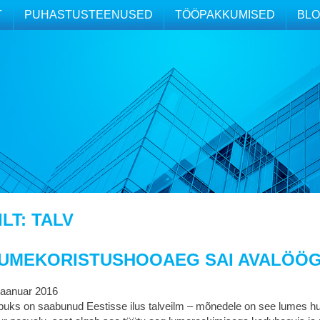
T
PUHASTUSTEENUSED
TÖÖPAKKUMISED
BLO
ILT:
TALV
UMEKORISTUSHOOAEG SAI AVALÖÖG
 jaanuar 2016
puks on saabunud Eestisse ilus talveilm – mõnedele on see lumes hull