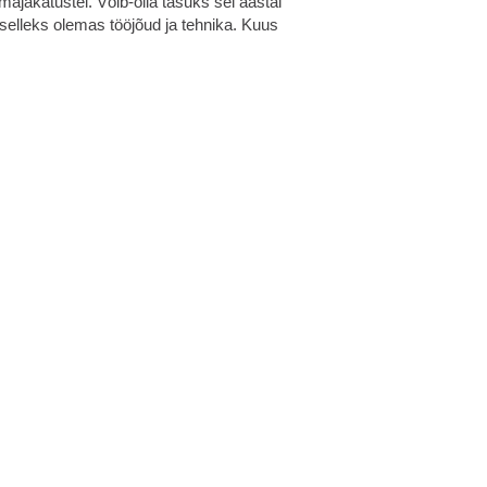
ajakatustel. Võib-olla tasuks sel aastal
selleks olemas tööjõud ja tehnika. Kuus