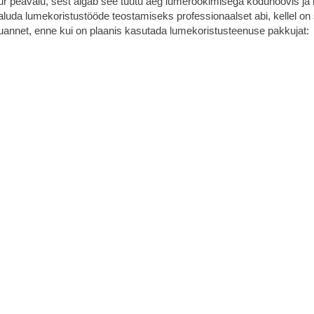
ur peavalu, sest algab see tüütu aeg lumerookimisega koduhoovis ja m
aluda lumekoristustööde teostamiseks professionaalset abi, kellel on 
uannet, enne kui on plaanis kasutada lumekoristusteenuse pakkujat: