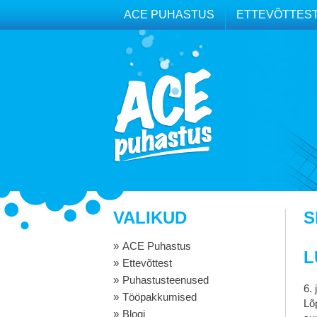
ACE PUHASTUS
ETTEVÕTTES
VALIKUD
S
ACE Puhastus
L
Ettevõttest
Puhastusteenused
6.
Tööpakkumised
Lõ
Blogi