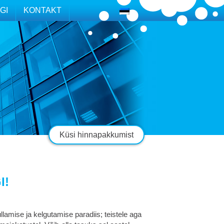
GI
KONTAKT
Küsi hinnapakkumist
I!
amise ja kelgutamise paradiis; teistele aga