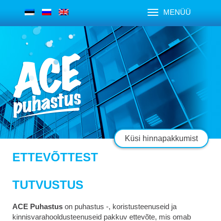
MENÜÜ
Küsi hinnapakkumist
ETTEVÕTTEST
TUTVUSTUS
ACE Puhastus
on puhastus -, koristusteenuseid ja
kinnisvarahooldusteenuseid pakkuv ettevõte, mis omab