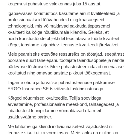
kogemusi puhastuse valdkonnas juba 15 aastat.
Igapäevases koristustöös kasutame ainult kvaliteetseid ja
professionaalseid töövahendeid ning kaasaegseid
tehnoloogiaid, mis võimaldavad pakkuda tipptasemel
kvaliteeti ka kõige nõudlikumale kliendile. Selleks, et
hoida koristustööde objektidel teostatavate tööde kvaliteet
kõrge, teostame järjepidev teenuste kvaliteedi järelvalvet.
Meie peamiseks ettevõtte ressursiks on töötajad, seepärast
pöörame suurt tähelepanu töötajate täiendusõppele ja nende
pädevuse tõstmisele. Meie puhastusteenindajad on erialaselt
koolitatud ning omavad aastate pikkust töökogemust.
Tagame ohutu ja turvalise puhastusteenuse pakkumise
ERGO Insurance SE tsiviilvastutuskindlustusega.
Kõrged nõudmised kvaliteedile, Tellija soovidega
arvestamine, professionaalne meeskond, tähtaegadest ja
lubadustest kinnipidamine võimaldavad olla meil
usaldusväärne partner.
Me lähtume iga kliendi individuaalsetest vajadustest nii
teenuse sisu kui ka vormi osas. Meie jaoks on oluline iga