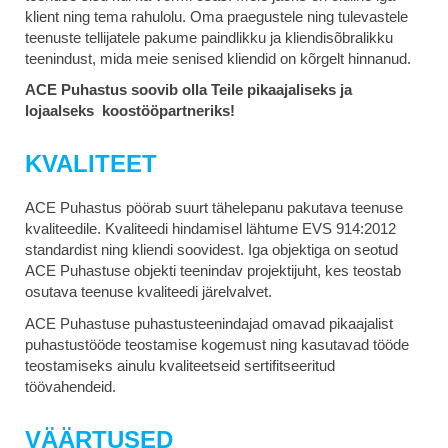
klient ning tema rahulolu. Oma praegustele ning tulevastele
teenuste tellijatele pakume paindlikku ja kliendisõbralikku
teenindust, mida meie senised kliendid on kõrgelt hinnanud.
ACE Puhastus soovib olla Teile pikaajaliseks ja
lojaalseks koostööpartneriks!
KVALITEET
ACE Puhastus pöörab suurt tähelepanu pakutava teenuse
kvaliteedile. Kvaliteedi hindamisel lähtume EVS 914:2012
standardist ning kliendi soovidest. Iga objektiga on seotud
ACE Puhastuse objekti teenindav projektijuht, kes teostab
osutava teenuse kvaliteedi järelvalvet.
ACE Puhastuse puhastusteenindajad omavad pikaajalist
puhastustööde teostamise kogemust ning kasutavad tööde
teostamiseks ainulu kvaliteetseid sertifitseeritud
töövahendeid.
VÄÄRTUSED