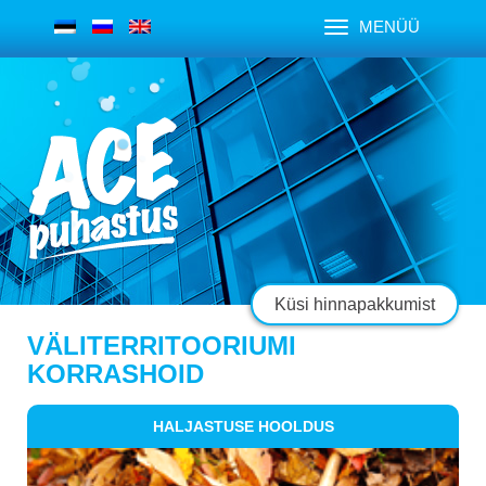
MENÜÜ
Küsi hinnapakkumist
VÄLITERRITOORIUMI
KORRASHOID
HALJASTUSE HOOLDUS