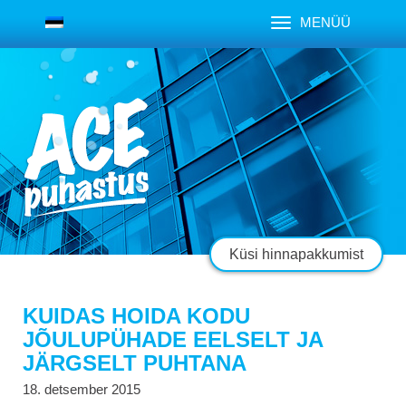
MENÜÜ
Küsi hinnapakkumist
KUIDAS HOIDA KODU
JÕULUPÜHADE EELSELT JA
JÄRGSELT PUHTANA
18. detsember 2015