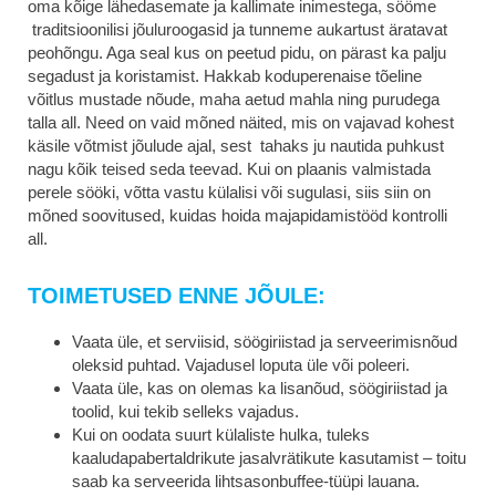
oma kõige lähedasemate ja kallimate inimestega, sööme
traditsioonilisi jõuluroogasid ja tunneme aukartust äratavat
peohõngu. Aga seal kus on peetud pidu, on pärast ka palju
segadust ja koristamist. Hakkab koduperenaise tõeline
võitlus mustade nõude, maha aetud mahla ning purudega
talla all. Need on vaid mõned näited, mis on vajavad kohest
käsile võtmist jõulude ajal, sest tahaks ju nautida puhkust
nagu kõik teised seda teevad. Kui on plaanis valmistada
perele sööki, võtta vastu külalisi või sugulasi, siis siin on
mõned soovitused, kuidas hoida majapidamistööd kontrolli
all.
TOIMETUSED ENNE JÕULE:
Vaata üle, et serviisid, söögiriistad ja serveerimisnõud
oleksid puhtad. Vajadusel loputa üle või poleeri.
Vaata üle, kas on olemas ka lisanõud, söögiriistad ja
toolid, kui tekib selleks vajadus.
Kui on oodata suurt külaliste hulka, tuleks
kaaludapabertaldrikute jasalvrätikute kasutamist – toitu
saab ka serveerida lihtsasonbuffee-tüüpi lauana.