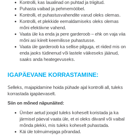
Kontrolli, kas laualinad on puhtad ja triigitud.
Puhasta vaibad ja pehmemööbel.
Kontrolli, et puhastusvahendite varud oleks olemas.
Kontrolli, et plekkide eemaldamiseks oleks olemas
mõni efektiivne vahend.
Vaata üle ka enda ja pere garderoob – ehk on vaja viia
mõni asi kiirelt keemilisse puhastusse.
Vaata üle garderoob ka sellise pilguga, et riided mis on
enda jaoks tüdinenud või lastele väikeseks jäänud,
saaks anda heategevuseks.
IGAPÄEVANE KORRASTAMINE:
Selleks, majapidamine hoida pühade ajal kontrolli all, tuleks
korrastada igapäevaselt.
Siin on mõned näpunäited:
Ümber aetud joogid tuleks koheselt koristada ja ka
järmisel päeval vaata üle, et ei oleks diivanil või vaibal
mõnda plekki, mis tuleks koheselt puhastada.
Käi üle tolmuimejaga põrandad.