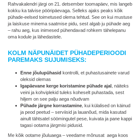
Rahvakalendri järgi on 21. detsember toomapäev, mis langeb
kokku ka talvise pööripäevaga. Selleks ajaks peaks kõik
pühade-eelsed toimetused olema tehtud. See on kui mustuse
ja laiskuse minema saatmise pidu, sest algab ju pühade aeg
– rahu aeg, kus inimesed pühendavad rohkem tähelepanu
oma kodule ja lähedastele.
KOLM NÄPUNÄIDET PÜHADEPERIOODI
PAREMAKS SUJUMISEKS:
Enne jõulupühasid
kontrolli, et puhastusainete varud
oleksid olemas
Igapäevane kerge koristamine pühade ajal
, näiteks
veini ja kohviplekid tuleks koheselt puhastada, sest
hiljem on see palju aega nõudvam
Pühade järgne korrastamine
, kui külalised on käinud
ja peod peetud – serviisid ja lauanõud, mida kasutad
ainult tähtsatel söömingutel pese, kuivata ja pane kappi
tagasi ootama järgmisi pidusid.
Me kõik ootame jõuluaega – veedame mõnusat aega koos