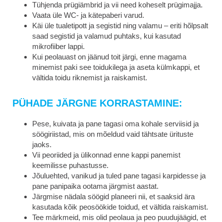
Tühjenda prügiämbrid ja vii need koheselt prügimajja.
Vaata üle WC- ja kätepaberi varud.
Käi üle tualetipott ja segistid ning valamu – eriti hõlpsalt
saad segistid ja valamud puhtaks, kui kasutad
mikrofiiber lappi.
Kui peolauast on jäänud toit järgi, enne magama
minemist paki see toidukilega ja aseta külmkappi, et
vältida toidu riknemist ja raiskamist.
PÜHADE JÄRGNE KORRASTAMINE:
Pese, kuivata ja pane tagasi oma kohale serviisid ja
söögiriistad, mis on mõeldud vaid tähtsate ürituste
jaoks.
Vii peoriided ja ülikonnad enne kappi panemist
keemilisse puhastusse.
Jõuluehted, vanikud ja tuled pane tagasi karpidesse ja
pane panipaika ootama järgmist aastat.
Järgmise nädala söögid planeeri nii, et saaksid ära
kasutada kõik peosöökide toidud, et vältida raiskamist.
Tee märkmeid, mis olid peolaua ja peo puudujäägid, et