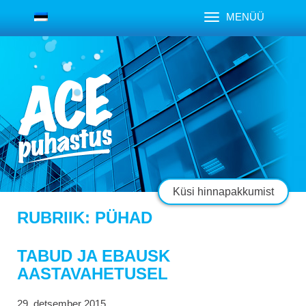
MENÜÜ
Küsi hinnapakkumist
RUBRIIK:
PÜHAD
TABUD JA EBAUSK
AASTAVAHETUSEL
29. detsember 2015