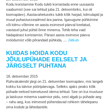
Kodu koristamine Kodu tuleb korrastada enne uusaasta
saabumist (see sai tehtud juba 21. detsembriks, kui oli
toomapäev). Aastavahetuseks tuleb kõik harjad, tolmulapid ja
muud puhastusseadmed ära panna. Igasugune pühkimine
või tolmu võtmine on aasta esimesel päeval keelatud,
vastasel juhul pühid õnne minema. Tohib teha vaid
hädapärast koristamist. Pärast aasta esimese päeva
möödumist võib põrandaid pühkida, …
Jätkub
KUIDAS HOIDA KODU
JÕULUPÜHADE EELSELT JA
JÄRGSELT PUHTANA
18. detsember 2015
Rahvakalendri järgi on 21. detsember toomapäev, mis langeb
kokku ka talvise pööripäevaga. Selleks ajaks peaks kõik
pühade-eelsed toimetused olema tehtud. See on kui mustuse
ja laiskuse minema saatmise pidu, sest algab ju pühade aeg
– rahu aeg, kus inimesed pühendavad rohkem tähelepanu
oma kodule ja lähedastele.